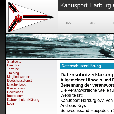
Kanusport Harburg 
HKV
DKV
Startseite
Berichte
Datenschutzerklärung
Termine
Training
Datenschutzerklärung
Mitglied werden
Allgemeiner Hinweis und P
Bootshausdienst
Drachenboot
Benennung der verantwortl
Kanustation
Die verantwortliche Stelle f
Downloads
Website ist:
Impressum
Datenschutzerklärung
Kanusport Harburg e.V. von
Login
Andreas Krys
Schweenssand-Hauptdeich 