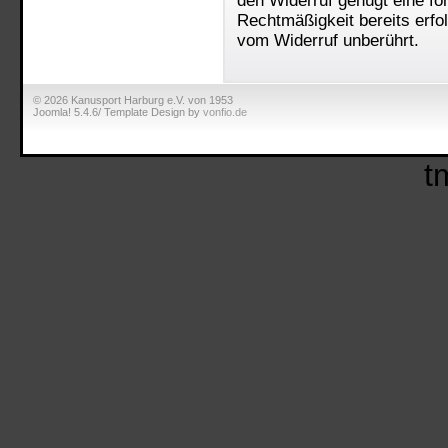
den Widerruf genügt eine for
Rechtmäßigkeit bereits erfo
vom Widerruf unberührt.
© 2026 Kanusport Harburg e.V. von 1953
Joomla! 5.4.6/ Template Design by
vonfio.de
t