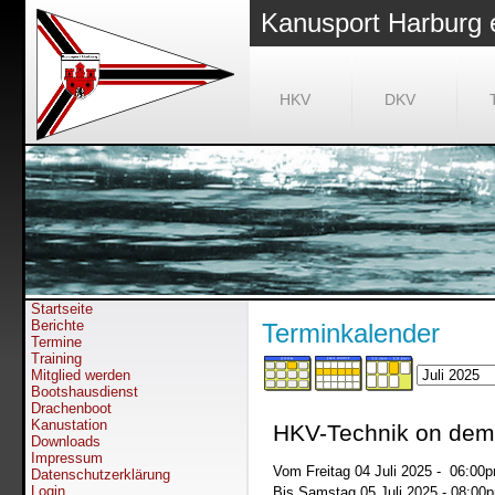
Kanusport Harburg 
HKV
DKV
Startseite
Berichte
Terminkalender
Termine
Training
Mitglied werden
Bootshausdienst
Drachenboot
Kanustation
HKV-Technik on dema
Downloads
Impressum
Vom Freitag 04 Juli 2025 - 06:00
Datenschutzerklärung
Login
Bis Samstag 05 Juli 2025 - 08:00