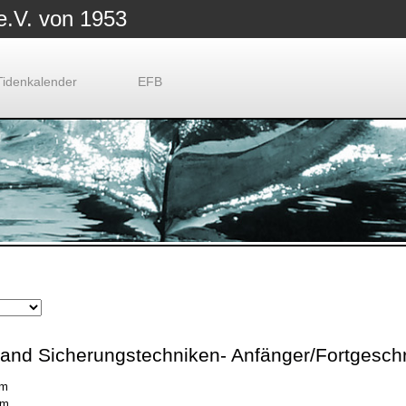
e.V. von 1953
Tidenkalender
EFB
nd Sicherungstechniken- Anfänger/Fortgeschr
pm
pm