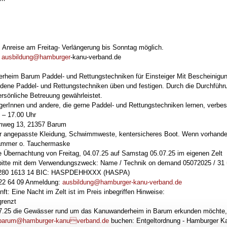
 Anreise am Freitag- Verlängerung bis Sonntag möglich.
:
ausbildung@hamburger
-kanu-verband.de
heim Barum Paddel- und Rettungstechniken für Einsteiger Mit Bescheinigun
iedene Paddel- und Rettungstechniken üben und festigen. Durch die Durchfüh
ersönliche Betreuung gewährleistet.
ngerInnen und andere, die gerne Paddel- und Rettungstechniken lernen, verbes
 – 17.00 Uhr
mweg 13, 21357 Barum
r angepasste Kleidung, Schwimmweste, kentersicheres Boot. Wenn vorhanden
lammer o. Tauchermaske
ve Übernachtung von Freitag, 04.07.25 auf Samstag 05.07.25 im eigenen Zelt
bitte mit dem Verwendungszweck: Name / Technik on demand 05072025 / 31
1280 1613 14 BIC: HASPDEHHXXX (HASPA)
 722 64 09 Anmeldung:
ausbildung@hamburger-kanu-verband.de
t: Eine Nacht im Zelt ist im Preis inbegriffen Hinweise:
grenzt
7.25 die Gewässer rund um das Kanuwanderheim in Barum erkunden möchte, 
barum@hamburger-kanuverband.de
buchen: Entgeltordnung - Hamburger Ka