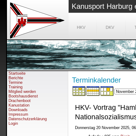
Kanusport Harburg 
HKV
DKV
Startseite
Berichte
Terminkalender
Termine
Training
Mitglied werden
Bootshausdienst
Drachenboot
Kanustation
HKV- Vortrag "Ham
Downloads
Impressum
Nationalsozialismu
Datenschutzerklärung
Login
Donnerstag 20 November 2025, 0