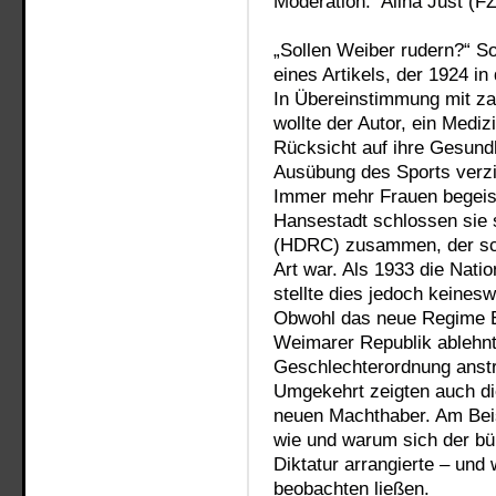
Moderation: Alina Just (F
„Sollen Weiber rudern?“ So
eines Artikels, der 1924 in
In Übereinstimmung mit za
wollte der Autor, ein Mediz
Rücksicht auf ihre Gesundhe
Ausübung des Sports verzi
Immer mehr Frauen begeist
Hansestadt schlossen sie
(HDRC) zusammen, der scho
Art war. Als 1933 die Nati
stellte dies jedoch keines
Obwohl das neue Regime E
Weimarer Republik ablehnte
Geschlechterordnung anstr
Umgekehrt zeigten auch di
neuen Machthaber. Am Beis
wie und warum sich der bü
Diktatur arrangierte – und
beobachten ließen.