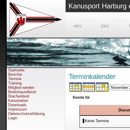
Kanusport Harburg 
HKV
DKV
Startseite
Berichte
Terminkalender
Termine
Training
Mitglied werden
Bootshausdienst
Drachenboot
Events für
Kanustation
Downloads
Impressum
Diens
Datenschutzerklärung
Login
Keine Termine