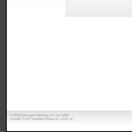
© 2026 Kanusport Harburg e.V. von 1953
Joomla! 5.4.6/ Template Design by
vonfio.de