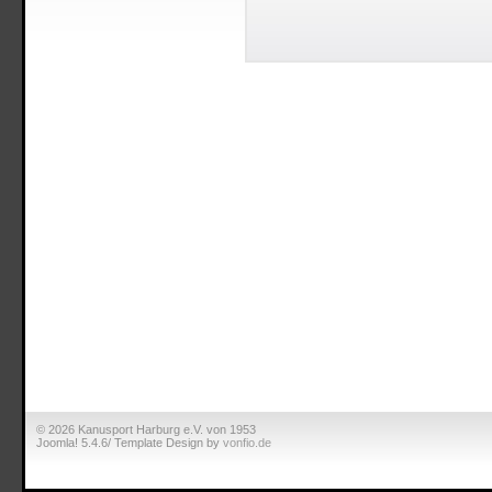
© 2026 Kanusport Harburg e.V. von 1953
Joomla! 5.4.6/ Template Design by
vonfio.de