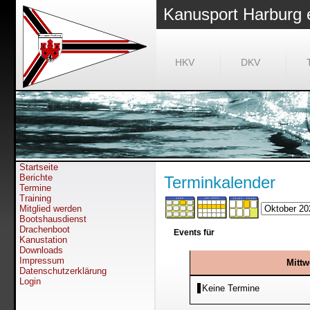
Kanusport Harburg 
HKV
DKV
Startseite
Berichte
Terminkalender
Termine
Training
Mitglied werden
Bootshausdienst
Drachenboot
Events für
Kanustation
Downloads
Impressum
Mittw
Datenschutzerklärung
Login
Keine Termine