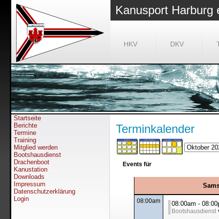
Kanusport Harburg 
HKV
DKV
Startseite
Berichte
Terminkalender
Termine
Training
Mitglied werden
Bootshausdienst
Drachenboot
Events für
Kanustation
Downloads
Impressum
Sams
Datenschutzerklärung
Login
08:00am
08:00am - 08:
Bootshausdienst