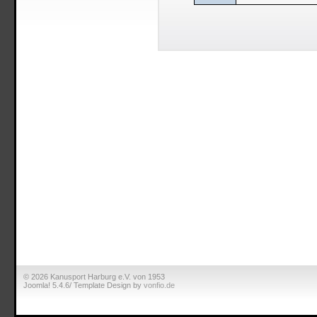
© 2026 Kanusport Harburg e.V. von 1953
Joomla! 5.4.6/ Template Design by
vonfio.de