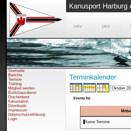
Kanusport Harburg 
HKV
DKV
Startseite
Berichte
Terminkalender
Termine
Training
Mitglied werden
Bootshausdienst
Drachenboot
Events für
Kanustation
Downloads
Impressum
Mittw
Datenschutzerklärung
Login
Keine Termine