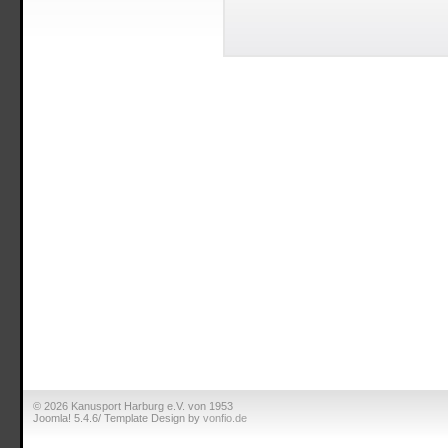
© 2026 Kanusport Harburg e.V. von 1953
Joomla! 5.4.6/ Template Design by
vonfio.de