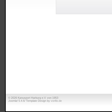
© 2026 Kanusport Harburg e.V. von 1953
Joomla! 5.4.6/ Template Design by
vonfio.de