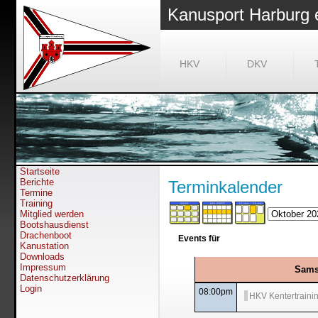
Kanusport Harburg 
HKV
DKV
Startseite
Berichte
Terminkalender
Termine
Training
Mitglied werden
Bootshausdienst
Drachenboot
Events für
Kanustation
Downloads
Impressum
Sams
Datenschutzerklärung
Login
08:00pm
HKV Kentertraini