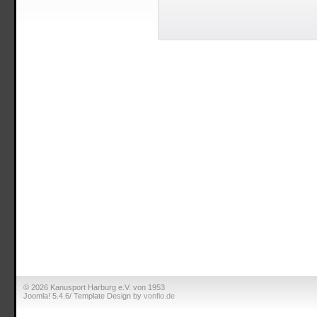
© 2026 Kanusport Harburg e.V. von 1953
Joomla! 5.4.6/ Template Design by
vonfio.de