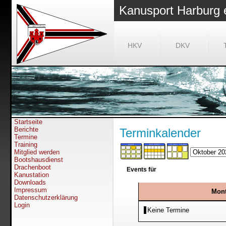
Kanusport Harburg 
HKV
DKV
Startseite
Berichte
Terminkalender
Termine
Training
Mitglied werden
Bootshausdienst
Drachenboot
Events für
Kanustation
Downloads
Impressum
Mont
Datenschutzerklärung
Login
Keine Termine