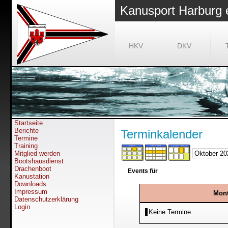
Kanusport Harburg 
HKV
DKV
Startseite
Berichte
Terminkalender
Termine
Training
Mitglied werden
Bootshausdienst
Drachenboot
Events für
Kanustation
Downloads
Impressum
Mont
Datenschutzerklärung
Login
Keine Termine