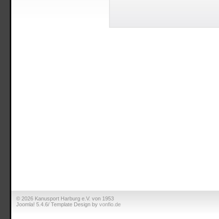
© 2026 Kanusport Harburg e.V. von 1953
Joomla! 5.4.6/ Template Design by
vonfio.de