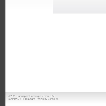
© 2026 Kanusport Harburg e.V. von 1953
Joomla! 5.4.6/ Template Design by
vonfio.de