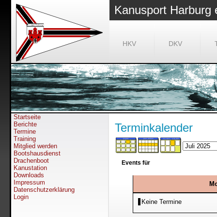
Kanusport Harburg 
HKV
DKV
Startseite
Berichte
Terminkalender
Termine
Training
Mitglied werden
Bootshausdienst
Drachenboot
Events für
Kanustation
Downloads
Impressum
Mo
Datenschutzerklärung
Login
Keine Termine