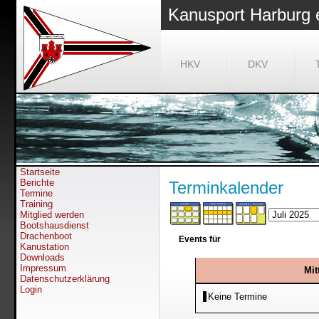
Kanusport Harburg 
HKV
DKV
Startseite
Berichte
Terminkalender
Termine
Training
Mitglied werden
Bootshausdienst
Drachenboot
Events für
Kanustation
Downloads
Impressum
Mit
Datenschutzerklärung
Login
Keine Termine