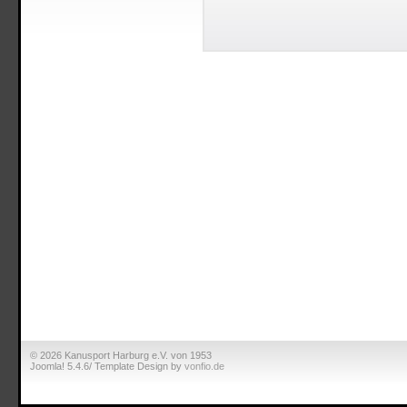
© 2026 Kanusport Harburg e.V. von 1953
Joomla! 5.4.6/ Template Design by
vonfio.de