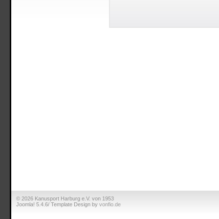
© 2026 Kanusport Harburg e.V. von 1953
Joomla! 5.4.6/ Template Design by
vonfio.de