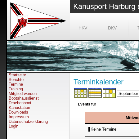
Kanusport Harburg 
HKV
DKV
Startseite
Berichte
Terminkalender
Termine
Training
Mitglied werden
Bootshausdienst
Drachenboot
Events für
Kanustation
Downloads
Impressum
Mittwo
Datenschutzerklärung
Login
Keine Termine