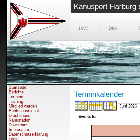
Kanusport Harburg 
HKV
DKV
Startseite
Berichte
Terminkalender
Termine
Training
Mitglied werden
Bootshausdienst
Drachenboot
Events für
Kanustation
Downloads
Impressum
Datenschutzerklärung
Login