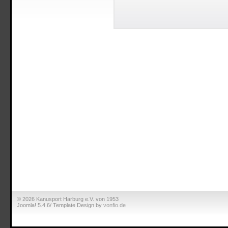
© 2026 Kanusport Harburg e.V. von 1953
Joomla! 5.4.6/ Template Design by
vonfio.de