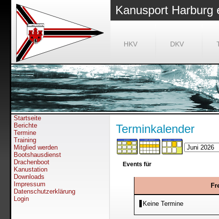
Kanusport Harburg 
HKV
DKV
Startseite
Berichte
Terminkalender
Termine
Training
Mitglied werden
Bootshausdienst
Drachenboot
Events für
Kanustation
Downloads
Impressum
Fr
Datenschutzerklärung
Login
Keine Termine