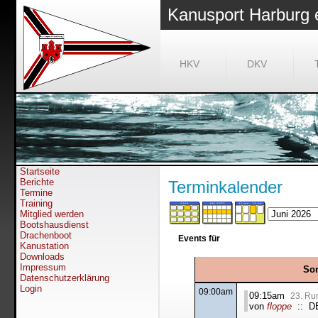
Kanusport Harburg 
HKV
DKV
Startseite
Berichte
Terminkalender
Termine
Training
Mitglied werden
Bootshausdienst
Drachenboot
Events für
Kanustation
Downloads
Impressum
Son
Datenschutzerklärung
Login
09:00am
09:15am
23. Ru
von
floppe
:: D