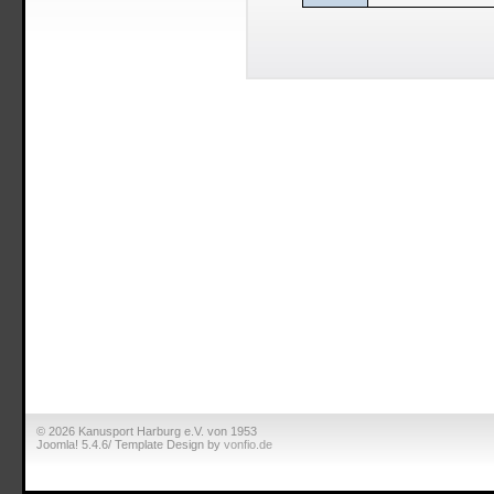
© 2026 Kanusport Harburg e.V. von 1953
Joomla! 5.4.6/ Template Design by
vonfio.de