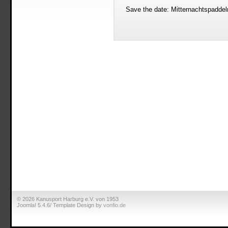
Save the date: Mitternachtspaddel
© 2026 Kanusport Harburg e.V. von 1953
Joomla! 5.4.6/ Template Design by
vonfio.de