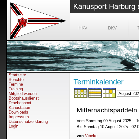
Kanusport Harburg 
HKV
DKV
Startseite
Berichte
Terminkalender
Termine
Training
Mitglied werden
Bootshausdienst
Drachenboot
Kanustation
Mitternachtspaddeln 
Downloads
Impressum
Vom Samstag 09 August 2025 - 
Datenschutzerklärung
Login
Bis Sonntag 10 August 2025 - 02
von
Vibeke