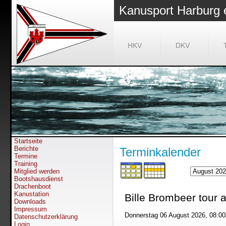
Kanusport Harburg 
HKV
DKV
Startseite
Berichte
Terminkalender
Termine
Training
Mitglied werden
Bootshausdienst
Drachenboot
Kanustation
Bille Brombeer tour a
Downloads
Impressum
Donnerstag 06 August 2026, 08:0
Datenschutzerklärung
Login