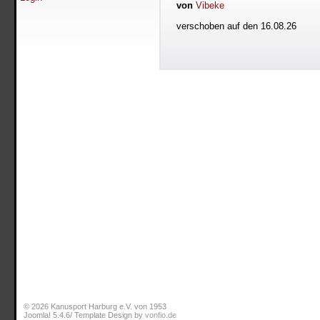
von
Vibeke
verschoben auf den 16.08.26
© 2026 Kanusport Harburg e.V. von 1953
Joomla! 5.4.6/ Template Design by
vonfio.de