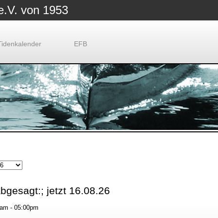
e.V. von 1953
Tidenkalender
EFB
bgesagt:; jetzt 16.08.26
0am - 05:00pm