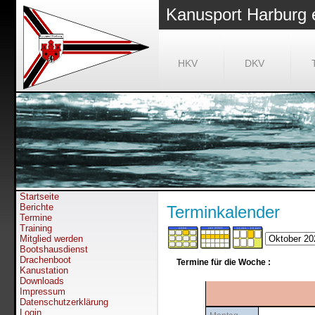
Kanusport Harburg 
HKV
DKV
Startseite
Berichte
Terminkalender
Termine
Training
Mitglied werden
Bootshausdienst
Drachenboot
Termine für die Woche :
Kanustation
Downloads
Impressum
Datenschutzerklärung
Login