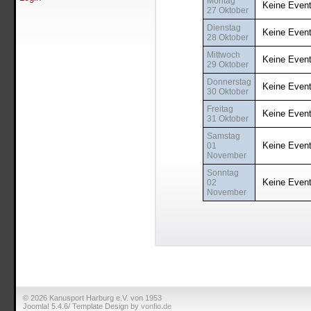
Montag
Keine Even
27 Oktober
Dienstag
Keine Even
28 Oktober
Mittwoch
Keine Even
29 Oktober
Donnerstag
Keine Even
30 Oktober
Freitag
Keine Even
31 Oktober
Samstag
Keine Even
01
November
Sonntag
Keine Even
02
November
© 2026 Kanusport Harburg e.V. von 1953
Joomla! 5.4.6/ Template Design by
vonfio.de