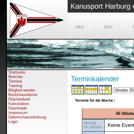
Kanusport Harburg 
HKV
DKV
Startseite
Berichte
Terminkalender
Termine
Training
Mitglied werden
Bootshausdienst
Drachenboot
Termine für die Woche :
Kanustation
Downloads
Impressum
06 Oktobe
Datenschutzerklärung
Login
Montag
Keine Even
06 Oktober