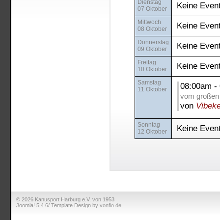
Dienstag
Keine Even
07 Oktober
Mittwoch
Keine Even
08 Oktober
Donnerstag
Keine Even
09 Oktober
Freitag
Keine Even
10 Oktober
Samstag
08:00am 
11 Oktober
vom großen 
von
Vibek
Sonntag
Keine Even
12 Oktober
© 2026 Kanusport Harburg e.V. von 1953
Joomla! 5.4.6/ Template Design by
vonfio.de