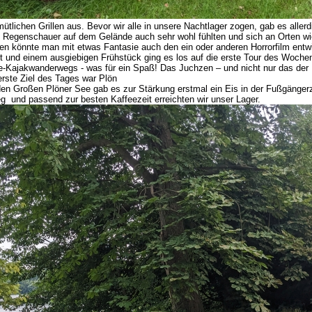
tlichen Grillen aus. Bevor wir alle in unsere Nachtlager zogen, gab es alle
Regenschauer auf dem Gelände auch sehr wohl fühlten und sich an Orten wie
en könnte man mit etwas Fantasie auch den ein oder anderen Horrorfilm entw
t und einem ausgiebigen Frühstück ging es los auf die erste Tour des Woche
e-Kajakwanderwegs - was für ein Spaß! Das Juchzen – und nicht nur das der 
rste Ziel des Tages war Plön
den Großen Plöner See gab es zur Stärkung erstmal ein Eis in der Fußgänger
g und passend zur besten Kaffeezeit erreichten wir unser Lager.