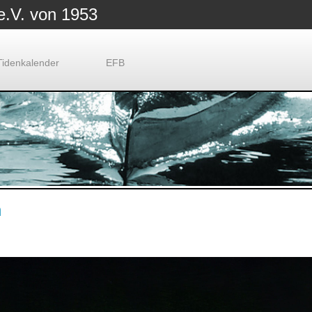
e.V. von 1953
Tidenkalender
EFB
n