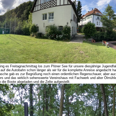
ng es Freitagnachmittag los zum Plöner See für unsere diesjährige Jugendfah
 auf die Autobahn schon länger als wir für die komplette Anreise angedacht 
sche gab es zur Begrüßung noch einen ordentlichen Regenschauer, aber auch
ers und das wirklich sehenswerte Vereinshaus mit Fachwerk und alter Ölmühl
 die Boote abgeladen und die Zelte aufgestellt.