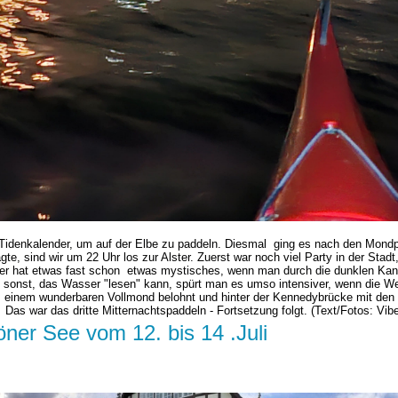
 Tidenkalender, um auf der Elbe zu paddeln. Diesmal ging es nach den Mond
e, sind wir um 22 Uhr los zur Alster. Zuerst war noch viel Party in der Stadt
lster hat etwas fast schon etwas mystisches, wenn man durch die dunklen Kan
e sonst, das Wasser "lesen" kann, spürt man es umso intensiver, wenn die We
 einem wunderbaren Vollmond belohnt und hinter der Kennedybrücke mit den L
 Das war das dritte Mitternachtspaddeln - Fortsetzung folgt. (Text/Fotos: Vi
ner See vom 12. bis 14 .Juli